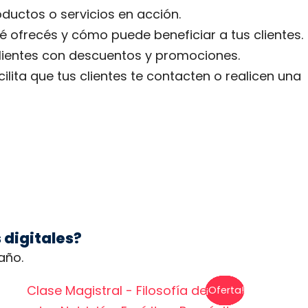
ductos o servicios en acción.
é ofrecés y cómo puede beneficiar a tus clientes.
clientes con descuentos y promociones.
ilita que tus clientes te contacten o realicen una
 digitales?
año.
¡Oferta!
¡Oferta!
¡Oferta!
¡Oferta!
¡Oferta!
¡Oferta!
¡Oferta!
¡Oferta!