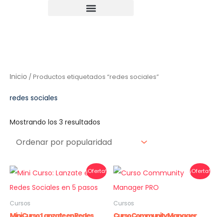
Ir
al
contenido
Ordenado
Inicio
/ Productos etiquetados “redes sociales”
por
popularidad
redes sociales
Mostrando los 3 resultados
El
El
El
El
¡Oferta!
¡Oferta!
precio
precio
prec
prec
actual
original
orig
actu
es:
era:
era:
es:
$9.999 Pesos Argentinos.
$17.000 Pesos Argentinos.
$99
$49
Cursos
Cursos
Mini Curso: Lanzate en Redes
Curso Community Manager