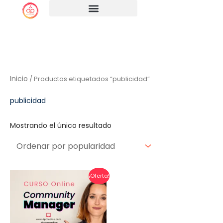
Ir
al
contenido
Inicio
/ Productos etiquetados “publicidad”
publicidad
Mostrando el único resultado
El
El
¡Oferta!
precio
precio
actual
original
es:
era:
$54.999 Pesos Argentinos.
$99.000 Pesos Argentinos.