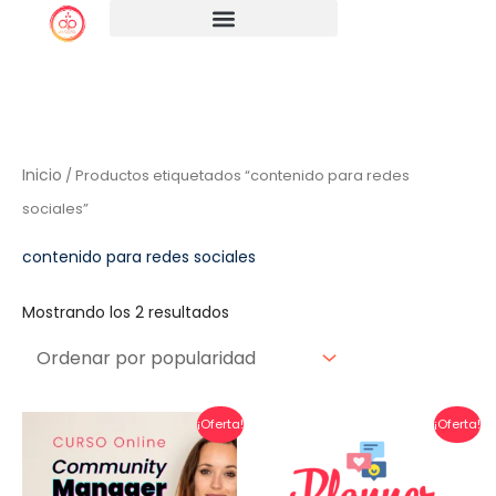
Ir
al
contenido
Ordenado
Inicio
/ Productos etiquetados “contenido para redes
por
popularidad
sociales”
contenido para redes sociales
Mostrando los 2 resultados
El
El
El
El
¡Oferta!
¡Oferta!
precio
precio
preci
preci
original
actual
origi
actua
era:
es:
era:
es:
$99.000 Pesos Argentinos.
$49.999 Pesos Argentinos.
$5.99
$4.99