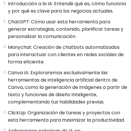
Introducción a la IA: Entendé qué es, cómo funciona
y por qué es clave para los negocios actuales.
✅
ChatGPT como tu aliado estratégico
: Aprende
a utilizarlo como un experto en marketing, ventas,
ChatGPT: Cómo usar esta herramienta para
atención al cliente, planificación y más.
generar estrategias, contenido, planificar tareas y
✅
Prompts poderosos y persuasivos
: Accede a una
personalizar la comunicación.
biblioteca exclusiva de comandos diseñados para
Manychat: Creación de chatbots automatizados
transformar la IA en un asistente experto en las
para interactuar con clientes en redes sociales de
áreas clave de tu negocio.
forma eficiente.
✅
Automatización y eficiencia
: Optimiza tus
procesos, ahorra tiempo y mejora la productividad
Canva IA: Exploraremos exclusivamente las
con inteligencia artificial.
herramientas de inteligencia artificial dentro de
✅
Generación de contenido con IA y Canva
: Crea
Canva, como la generación de imágenes a partir de
imágenes impactantes y material visual atractivo en
texto y funciones de diseño inteligente,
minutos.
complementando tus habilidades previas.
✅
Casos prácticos y estrategias aplicadas
: Desde
ClickUp: Organización de tareas y proyectos con
la creación de contenido hasta la toma de decisiones
esta herramienta para maximizar la productividad.
estratégicas, usando IA con intención y consciencia.
Aplicaciones prácticas de IA en: