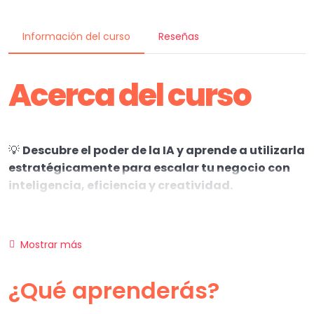
Información del curso
Reseñas
Acerca del curso
💡
Descubre el poder de la IA y aprende a utilizarla
estratégicamente para escalar tu negocio con
inteligencia, eficiencia y creatividad.
En este curso, aprenderás a integrar herramientas de
Inteligencia Artificial como ChatGPT y Canva en tu
Mostrar más
estrategia de negocios, optimizando procesos,
mejorando tu comunicación y generando contenido
¿Qué aprenderás?
de alto impacto sin esfuerzo.
🔥
¿Qué vas a aprender?