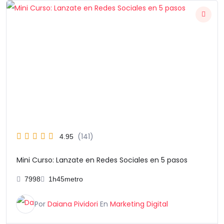
El
El
precio
precio
original
actual
era:
es:
$17.000 Pesos Argentinos.
$9.999 Pesos Argentinos
(141)
4.95
Mini Curso: Lanzate en Redes Sociales en 5 pasos
7998
1h45metro
Por
Daiana Pividori
En
Marketing Digital